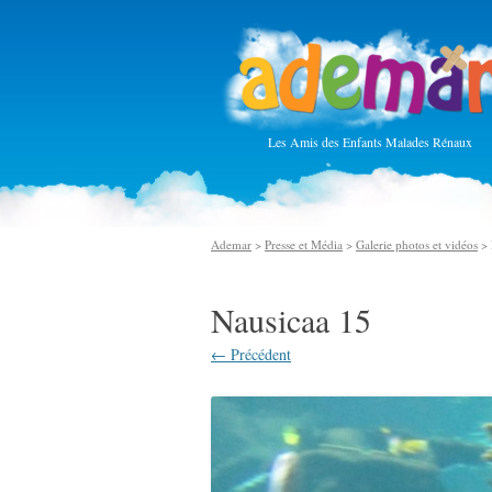
Les Amis des Enfants Malades Rénaux
Ademar
>
Presse et Média
>
Galerie photos et vidéos
> 
Nausicaa 15
← Précédent