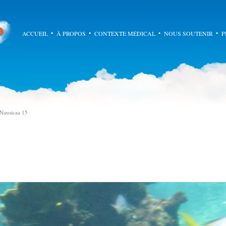
Ademar
Aller au cont
ACCUEIL
À PROPOS
CONTEXTE MÉDICAL
NOUS SOUTENIR
P
Nausicaa 15