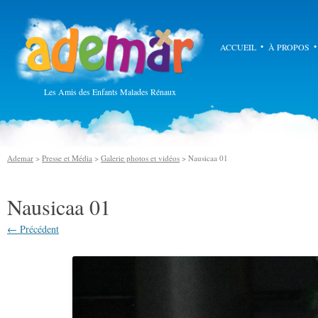
Ademar
ACCUEIL
À PROPOS
Les Amis des Enfants Malades Rénaux
Ademar
>
Presse et Média
>
Galerie photos et vidéos
> Nausicaa 01
Nausicaa 01
← Précédent