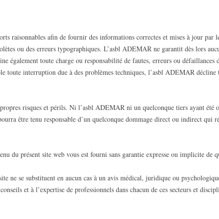
s raisonnables afin de fournir des informations correctes et mises à jour par le 
olètes ou des erreurs typographiques. L’asbl ADEMAR ne garantit dès lors aucu
ine également toute charge ou responsabilité de fautes, erreurs ou défaillances 
ible toute interruption due à des problèmes techniques, l’asbl ADEMAR décline to
s propres risques et périls. Ni l’asbl ADEMAR ni un quelconque tiers ayant été 
 pourra être tenu responsable d’un quelconque dommage direct ou indirect qui rés
tenu du présent site web vous est fourni sans garantie expresse ou implicite de q
 site ne se substituent en aucun cas à un avis médical, juridique ou psychologiq
onseils et à l’expertise de professionnels dans chacun de ces secteurs et discipl