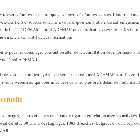
textes vers d’autres sites ainsi que des renvois à d’autres sources d’information
i. Ces liens et sources sont mis à votre disposition à titre indicatif uniqueme
t de l’asbl ADEMAR. L’asbl ADEMAR ne contrôlant pas ces sites et les informat
au caractère exhaustif de ces informations.
ité pour les dommages pouvant résulter de la consultation des informations prés
ite de l’asbl ADEMAR.
rtir de votre site un lien hypertexte vers le site de l’asbl ADEMAR sans l’accord 
t avec le webmaster qui vous informera dans les plus brefs délais de l’admissibi
lectuelle
ns, images, photos et autres matériaux y figurant en relation avec les activité
ial est situé 30 Drève des Lignages, 1083 Bruxelles (Belgique). Toute reproduct
DEMAR.