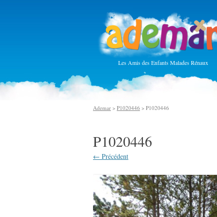
Les Amis des Enfants Malades Rénaux
Ademar
>
P1020446
> P1020446
P1020446
← Précédent