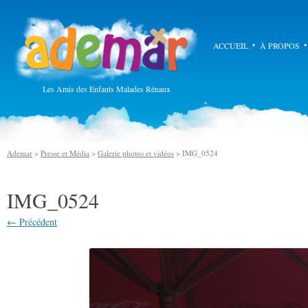
Ademar
ACCUEIL
À PROPOS
Les Amis des Enfants Malades Rénaux
Ademar
>
Presse et Média
>
Galerie photos et vidéos
> IMG_0524
IMG_0524
← Précédent